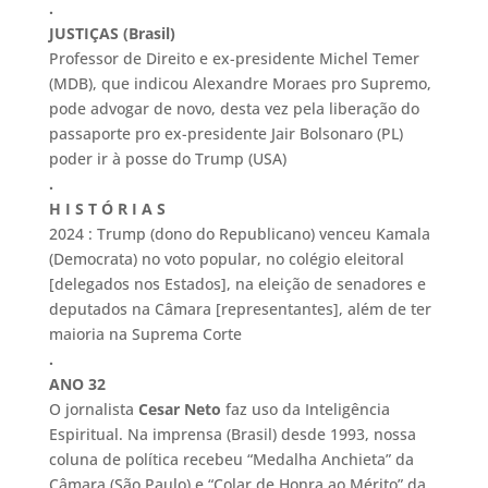
.
JUSTIÇAS (Brasil)
Professor de Direito e ex-presidente Michel Temer
(MDB), que indicou Alexandre Moraes pro Supremo,
pode advogar de novo, desta vez pela liberação do
passaporte pro ex-presidente Jair Bolsonaro (PL)
poder ir à posse do Trump (USA)
.
H I S T Ó R I A S
2024 : Trump (dono do Republicano) venceu Kamala
(Democrata) no voto popular, no colégio eleitoral
[delegados nos Estados], na eleição de senadores e
deputados na Câmara [representantes], além de ter
maioria na Suprema Corte
.
ANO 32
O jornalista
Cesar Neto
faz uso da Inteligência
Espiritual. Na imprensa (Brasil) desde 1993, nossa
coluna de política recebeu “Medalha Anchieta” da
Câmara (São Paulo) e “Colar de Honra ao Mérito” da