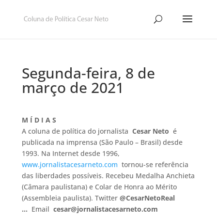
Segunda-feira, 8 de
março de 2021
M Í D I A S
A coluna de política do jornalista
Cesar Neto
é
publicada na imprensa (São Paulo – Brasil) desde
1993. Na Internet desde 1996,
www.jornalistacesarneto.com
tornou-se referência
das liberdades possíveis. Recebeu Medalha Anchieta
(Câmara paulistana) e Colar de Honra ao Mérito
(Assembleia paulista). Twitter
@CesarNetoReal
…
Email
cesar@jornalistacesarneto.com