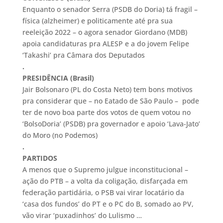
Enquanto o senador Serra (PSDB do Doria) tá fragil –
física (alzheimer) e politicamente até pra sua
reeleição 2022 – o agora senador Giordano (MDB)
apoia candidaturas pra ALESP e a do jovem Felipe
‘Takashi’ pra Câmara dos Deputados
.
PRESIDÊNCIA (Brasil)
Jair Bolsonaro (PL do Costa Neto) tem bons motivos
pra considerar que – no Eatado de São Paulo – pode
ter de novo boa parte dos votos de quem votou no
‘BolsoDoria’ (PSDB) pra governador e apoio ‘Lava-Jato’
do Moro (no Podemos)
.
PARTIDOS
A menos que o Supremo julgue inconstitucional –
ação do PTB – a volta da coligação, disfarçada em
federação partidária, o PSB vai virar locatário da
‘casa dos fundos’ do PT e o PC do B, somado ao PV,
vão virar ‘puxadinhos’ do Lulismo …