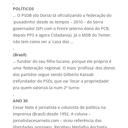
.
POLÍTICOS
… O PSDB (do Doria) tá oficializando a federação do
‘puxadinho’ desde os tempos – 2010 – do Serra
governador (SP) com o Freire (eterno dono do PCB,
depois PPS e agora Cidadania). Já o MDB do Temer,
não tem como ser a ‘casa dos …
.
(Brasil)
… fundos’ do seu filho tucano, porque ele próprio é
uma ‘federação’ regional. O mais ‘profissa’ dos donos
dos partidos segue sendo Gilberto Kassab
(refundador do PSD), que vai ‘locar a propriedade’
pra quem valorizá-la num 2º turno
.
ANO 30
Cesar Neto é jornalista e colunista de política na
imprensa (Brasil) desde 1992. A coluna –
jornalistacesarneto.com – virou referência das
liberdades possíveis. Recebeu Medalha Anchieta