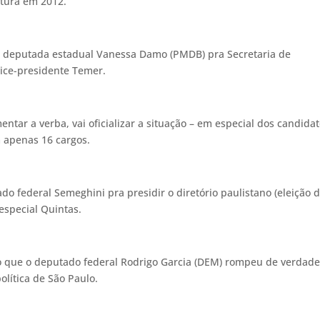
itura em 2012.
a deputada estadual Vanessa Damo (PMDB) pra Secretaria de
vice-presidente Temer.
tar a verba, vai oficializar a situação – em especial dos candida
 apenas 16 cargos.
o federal Semeghini pra presidir o diretório paulistano (eleição d
especial Quintas.
 que o deputado federal Rodrigo Garcia (DEM) rompeu de verdad
olítica de São Paulo.