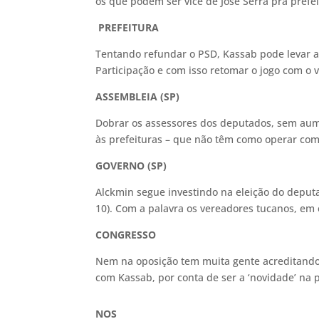
os que podem ser vice de José Serra pra prefe
PREFEITURA
Tentando refundar o PSD, Kassab pode levar 
Participação e com isso retomar o jogo com o 
ASSEMBLEIA (SP)
Dobrar os assessores dos deputados, sem aumen
às prefeituras – que não têm como operar com
GOVERNO (SP)
Alckmin segue investindo na eleição do deputad
10). Com a palavra os vereadores tucanos, em 
CONGRESSO
Nem na oposição tem muita gente acreditando
com Kassab, por conta de ser a ‘novidade’ na p
NOS