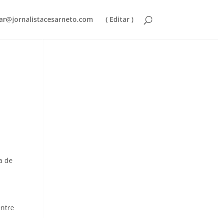
ar@jornalistacesarneto.com
( Editar )
a de
entre