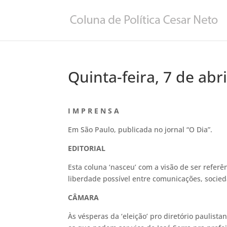
Quinta-feira, 7 de abr
I M P R E N S A
Em São Paulo, publicada no jornal “O Dia”.
EDITORIAL
Esta coluna ‘nasceu’ com a visão de ser referê
liberdade possível entre comunicações, socieda
CÂMARA
Às vésperas da ‘eleição’ pro diretório paulis