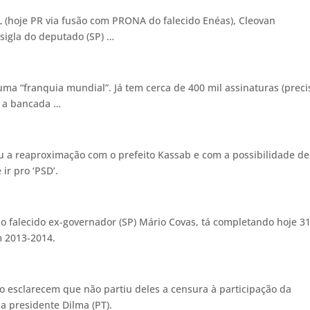
L (hoje PR via fusão com PRONA do falecido Enéas), Cleovan
sigla do deputado (SP) …
uma “franquia mundial”. Já tem cerca de 400 mil assinaturas (preci
ce a bancada …
 a reaproximação com o prefeito Kassab e com a possibilidade de
 ir pro ‘PSD’.
o falecido ex-governador (SP) Mário Covas, tá completando hoje 3
 em 2013-2014.
o esclarecem que não partiu deles a censura à participação da
 presidente Dilma (PT).