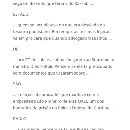
seguem dizendo que teria sido Kassab …
ESTADO
… quem se locupletava do que era desviado do
tesouro paulistano. Em tempo: as mesmas lógicas
valem pro cara que quando advogado trabalhou …
DE
… pro PT de Lula e acabou chegando ao Supremo: o
ministro Dias Toffoli. Pensem se ele tá preocupado
com documentos que vazaram sobre …
SÃO
… ‘relações de amizade’ que manteve com o
empreiteiro Léo Pinheiro (leia-se OAS), um dos
liberados da prisão na Polícia Federal de Curitiba …
PAULO
… Finalmente, pensem se Lula e Rui Falcão tão