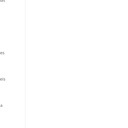
las
ões
eis
 a