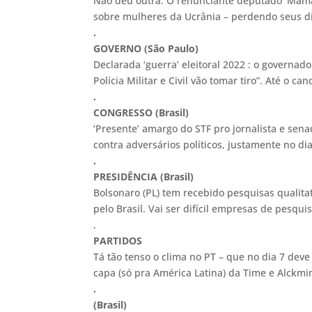
Não deu outra. O renunciante deputado ‘Mamãe 
sobre mulheres da Ucrânia – perdendo seus dir
.
GOVERNO (São Paulo)
Declarada ‘guerra’ eleitoral 2022 : o governa
Polícia Militar e Civil vão tomar tiro”. At
.
CONGRESSO (Brasil)
‘Presente’ amargo do STF pro jornalista e sen
contra adversários políticos, justamente no d
.
PRESIDÊNCIA (Brasil)
Bolsonaro (PL) tem recebido pesquisas qualitat
pelo Brasil. Vai ser difícil empresas de pesq
.
PARTIDOS
Tá tão tenso o clima no PT – que no dia 7 dev
capa (só pra América Latina) da Time e Alckm
.
(Brasil)