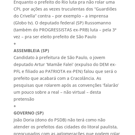
Enquanto o prefeito do Rio luta pra não rolar uma
CPI, por ações as vezes truculentas dos “Guardiões
do Crivella” contra – por exemplo – a imprensa
(Globo tv). O deputado federal (SP) Russomanno
(também do PROGRESSISTAS ex-PRB) luta – pela 3ª
vez – pra ser eleito prefeito de São Paulo
+
ASSEMBLEIA (SP)
Candidato à prefeitura de São Paulo, o jovem
deputado Artur ‘Mamãe Falei’ (expulso do DEM ex-
PFL e filiado ao PATRIOTA ex-PEN) falou que será o
prefeito que acabará com a Cracolância. As
pesquisas que rolarem após as convenções ‘falarão’
um pouco sobre a real – não virtual – desta
pretensão
+
GOVERNO (SP)
João Doria (dono do PSDB) não terá como não
atender os prefeitos das cidades do litoral paulista,
preocupados com as aglomerações que podem rolar