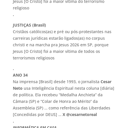
Jesus [O Cristo] foi a maior vítima do terrorismo
religioso
.
JUSTIÇAS (Brasil)
Cristãos católicos(as) e pré ou pós-protestantes nas
carreiras jurídicas estarão ligados(as) no corpus
christi e na marcha pra Jesus 2026 em SP, porque
Jesus [O Cristo] foi a maior vítima de todos os
terrorismos religiosos
.
ANO 34
Na imprensa [Brasil] desde 1993, o jornalista
Cesar
Neto
usa Inteligência Espiritual nesta coluna [diária]
de política. Ela recebeu “Medalha Anchieta” da
Câmara (SP) e “Colar de Honra ao Mérito” da
Assembleia (SP) … como referência das Liberdades
[Concedidas por DEUS] …
X @cesarnetoreal
.
INFORMÁTICA EM CASA