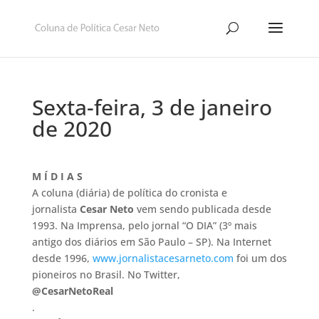
Sexta-feira, 3 de janeiro
de 2020
M Í D I A S
A coluna (diária) de política do cronista e
jornalista
Cesar Neto
vem sendo publicada desde
1993. Na Imprensa, pelo jornal “O DIA” (3º mais
antigo dos diários em São Paulo – SP). Na Internet
desde 1996,
www.jornalistacesarneto.com
foi um dos
pioneiros no Brasil. No Twitter,
@CesarNetoReal
.