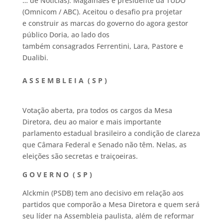
… de Notícias). Magalhães é presidente da TUDO
(Omnicom / ABC). Aceitou o desafio pra projetar
e construir as marcas do governo do agora gestor
público Doria, ao lado dos
também consagrados Ferrentini, Lara, Pastore e
Dualibi.
A S S E M B L E I A ( S P )
Votação aberta, pra todos os cargos da Mesa
Diretora, deu ao maior e mais importante
parlamento estadual brasileiro a condição de clareza
que Câmara Federal e Senado não têm. Nelas, as
eleições são secretas e traiçoeiras.
G O V E R N O ( S P )
Alckmin (PSDB) tem ano decisivo em relação aos
partidos que comporão a Mesa Diretora e quem será
seu líder na Assembleia paulista, além de reformar