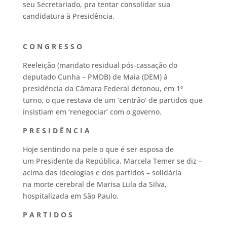
seu Secretariado, pra tentar consolidar sua
candidatura à Presidência.
C O N G R E S S O
Reeleição (mandato residual pós-cassação do
deputado Cunha – PMDB) de Maia (DEM) à
presidência da Câmara Federal detonou, em 1º
turno, o que restava de um ‘centrão’ de partidos que
insistiam em ‘renegociar’ com o governo.
P R E S I D Ê N C I A
Hoje sentindo na pele o que é ser esposa de
um Presidente da República, Marcela Temer se diz –
acima das ideologias e dos partidos – solidária
na morte cerebral de Marisa Lula da Silva,
hospitalizada em São Paulo.
P A R T I D O S