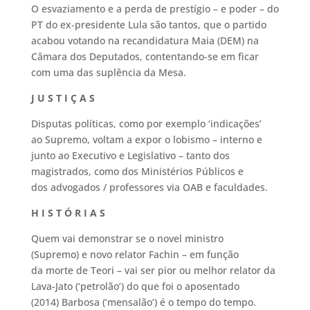
O esvaziamento e a perda de prestígio – e poder – do
PT do ex-presidente Lula são tantos, que o partido
acabou votando na recandidatura Maia (DEM) na
Câmara dos Deputados, contentando-se em ficar
com uma das suplência da Mesa.
J U S T I Ç A S
Disputas políticas, como por exemplo ‘indicações’
ao Supremo, voltam a expor o lobismo – interno e
junto ao Executivo e Legislativo – tanto dos
magistrados, como dos Ministérios Públicos e
dos advogados / professores via OAB e faculdades.
H I S T Ó R I A S
Quem vai demonstrar se o novel ministro
(Supremo) e novo relator Fachin – em função
da morte de Teori – vai ser pior ou melhor relator da
Lava-Jato (‘petrolão’) do que foi o aposentado
(2014) Barbosa (‘mensalão’) é o tempo do tempo.