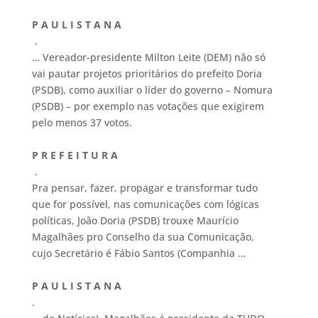
P A U L I S T A N A
.
… Vereador-presidente Milton Leite (DEM) não só
vai pautar projetos prioritários do prefeito Doria
(PSDB), como auxiliar o líder do governo – Nomura
(PSDB) – por exemplo nas votações que exigirem
pelo menos 37 votos.
P R E F E I T U R A
.
Pra pensar, fazer, propagar e transformar tudo
que for possível, nas comunicações com lógicas
políticas, João Doria (PSDB) trouxe Maurício
Magalhães pro Conselho da sua Comunicação,
cujo Secretário é Fábio Santos (Companhia …
P A U L I S T A N A
.