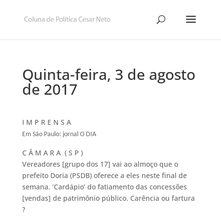
Quinta-feira, 3 de agosto
de 2017
I M P R E N S A
Em São Paulo: jornal O DIA
C Â M A R A ( S P )
Vereadores [grupo dos 17] vai ao almoço que o
prefeito Doria (PSDB) oferece a eles neste final de
semana. ‘Cardápio’ do fatiamento das concessões
[vendas] de patrimônio público. Carência ou fartura
?