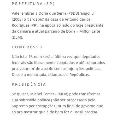
P R E F E I T U R A ( S P )
Vale lembrar a Doria que Serra (PSDB) ‘engoliu’
[2005] o ‘cardápio’ da casa de Antonio Carlos
Rodrigues (PR), na época ao lado do hoje presidente
da Câmara e atual parceiro de Doria – Milton Leite
(DEM).
C O N G R E S S O
Não foi a 1ª, nem será a última vez que deputados
federais são literalmente cooptados e até comprados
pra ‘votarem’ de acordo com as injunções políticas.
Desde a monarquia, ditaduras e Repúblicas.
P R E S I D Ê N C I A
Se quiser, Michel Temer (PMDB) pode transformar
sua sobrevida política [não ser processado pelo
Supremo por corrupções] num final de governo que
só pra mostrar que é do bem fez o Brasil precisa.