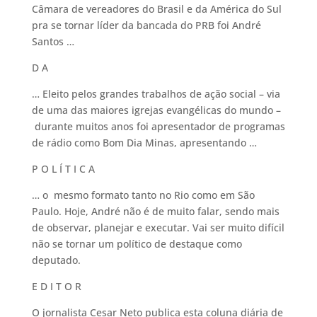
Câmara de vereadores do Brasil e da América do Sul
pra se tornar líder da bancada do PRB foi André
Santos …
D A
… Eleito pelos grandes trabalhos de ação social – via
de uma das maiores igrejas evangélicas do mundo –
durante muitos anos foi apresentador de programas
de rádio como Bom Dia Minas, apresentando …
P O L Í T I C A
… o mesmo formato tanto no Rio como em São
Paulo. Hoje, André não é de muito falar, sendo mais
de observar, planejar e executar. Vai ser muito difícil
não se tornar um político de destaque como
deputado.
E D I T O R
O jornalista Cesar Neto publica esta coluna diária de