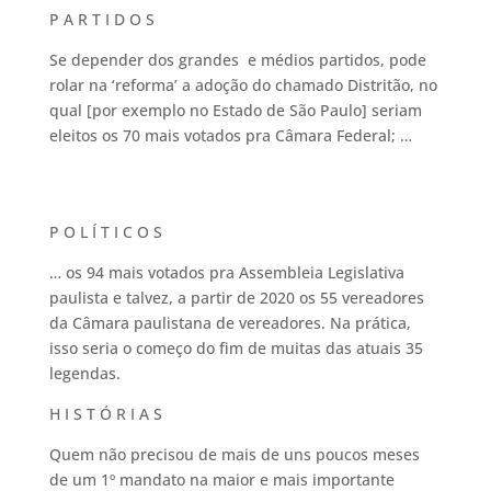
P A R T I D O S
Se depender dos grandes e médios partidos, pode
rolar na ‘reforma’ a adoção do chamado Distritão, no
qual [por exemplo no Estado de São Paulo] seriam
eleitos os 70 mais votados pra Câmara Federal; …
P O L Í T I C O S
… os 94 mais votados pra Assembleia Legislativa
paulista e talvez, a partir de 2020 os 55 vereadores
da Câmara paulistana de vereadores. Na prática,
isso seria o começo do fim de muitas das atuais 35
legendas.
H I S T Ó R I A S
Quem não precisou de mais de uns poucos meses
de um 1º mandato na maior e mais importante