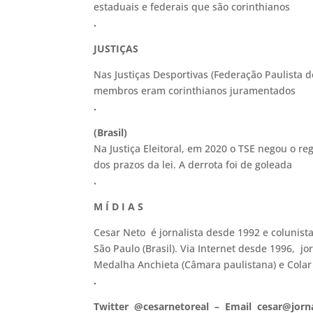
estaduais e federais que são corinthianos
.
JUSTIÇAS
Nas Justiças Desportivas (Federação Paulista d
membros eram corinthianos juramentados
.
(Brasil)
Na Justiça Eleitoral, em 2020 o TSE negou o reg
dos prazos da lei. A derrota foi de goleada
.
M Í D I A S
Cesar Neto é jornalista desde 1992 e colunist
São Paulo (Brasil). Via Internet desde 1996, j
Medalha Anchieta (Câmara paulistana) e Colar
.
Twitter @cesarnetoreal – Email cesar@jorn