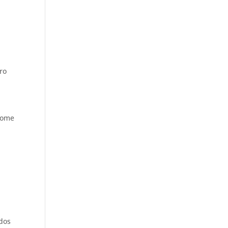
ro
 nome
ados