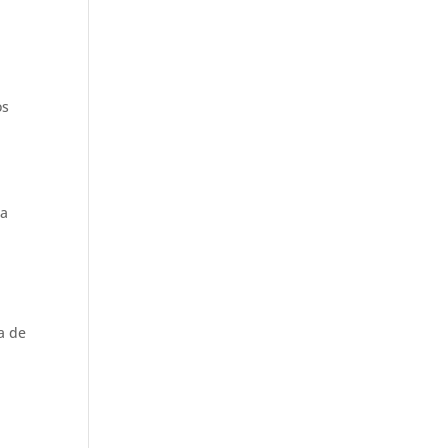
os
ra
a de