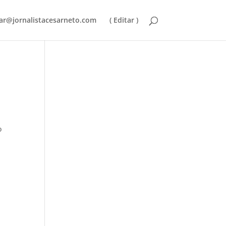
ar@jornalistacesarneto.com
( Editar )
o