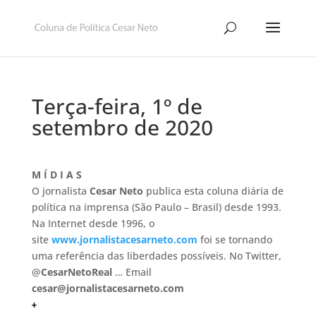
Terça-feira, 1º de
setembro de 2020
M Í D I A S
O jornalista
Cesar Neto
publica esta coluna diária de
política na imprensa (São Paulo – Brasil) desde 1993.
Na Internet desde 1996, o
site
www.jornalistacesarneto.com
foi se tornando
uma referência das liberdades possíveis. No Twitter,
@
CesarNetoReal
… Email
cesar@jornalistacesarneto.com
+