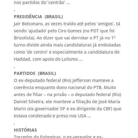
nos partidos do ‘centrão’ …
.
PRESIDÊNCIA (BRASIL)
Jair Bolsonaro, as vezes traído até pelos ‘amigos’, tá
sendo ‘ajudado’ pelo Ciro Gomes (no PDT que foi
Brizolista). Ao dizer que vai derrotar o PT já no 1º
turno divide ainda mais candidaturas já emboladas
como ‘de centro’ e especialmente a candidatura de
Haddad, com apoio do Lulismo …
.
PARTIDOS (BRASIL)
O ex-deputado federal (Rio) Jefferson manteve a
coerência enquanto dono nacional do PTB. Muito
antes de filiar – na prisão – o deputado federal (Rio)
Daniel Silveira, ele manteve a filiação de José Maria
Marin (ex-governador SP e ex-dirigente da CBF) que
estava condenado e preso nos USA …
.
HISTÓRIAS
Torcedor do Palmeiras, o ex-vereador e ex-