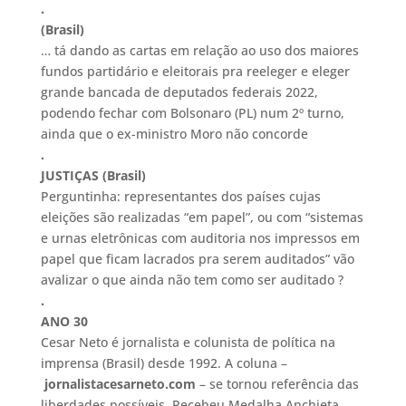
.
(Brasil)
… tá dando as cartas em relação ao uso dos maiores
fundos partidário e eleitorais pra reeleger e eleger
grande bancada de deputados federais 2022,
podendo fechar com Bolsonaro (PL) num 2º turno,
ainda que o ex-ministro Moro não concorde
.
JUSTIÇAS (Brasil)
Perguntinha: representantes dos países cujas
eleições são realizadas “em papel”, ou com “sistemas
e urnas eletrônicas com auditoria nos impressos em
papel que ficam lacrados pra serem auditados” vão
avalizar o que ainda não tem como ser auditado ?
.
ANO 30
Cesar Neto é jornalista e colunista de política na
imprensa (Brasil) desde 1992. A coluna –
jornalistacesarneto.com
– se tornou referência das
liberdades possíveis. Recebeu Medalha Anchieta