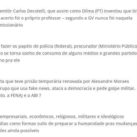
mitir Carlos Decotelli, que assim como Dilma (PT) inventou que ti
acerto foi o próprio professor – segundo a GV nunca foi naquela
missionário
zer os papéis de polícia (federal), procurador (Ministério Público
urão se torna sonho de consumo de alguns médios e grandes partido
no pra ele
ista que teve prisão temporária renovada por Alexandre Moraes
rupo que usa fake news, ataca a democracia e pede golpe militar,
o, a FENAJ e a ABI ?
 empresariais, econômicos, religiosos, militares e ideológicos
mídias como formas sutis de preparar a humanidade pras mudança
des ainda possíveis