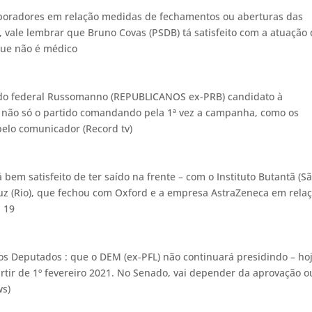
boradores em relação medidas de fechamentos ou aberturas das
 vale lembrar que Bruno Covas (PSDB) tá satisfeito com a atuação
que não é médico
do federal Russomanno (REPUBLICANOS ex-PRB) candidato à
erá não só o partido comandando pela 1ª vez a campanha, como os
elo comunicador (Record tv)
á bem satisfeito de ter saído na frente – com o Instituto Butantã (S
uz (Rio), que fechou com Oxford e a empresa AstraZeneca em rela
d 19
os Deputados : que o DEM (ex-PFL) não continuará presidindo – ho
artir de 1º fevereiro 2021. No Senado, vai depender da aprovação o
ws)