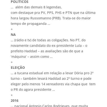
POLÍTICOS
… além das demais 8 legendas,
com destaque pra PV, PPS, PHS e PTN que na última
hora largou Russomanno (PRB). Trata-se do maior
tempo de propaganda …
+
NA
… (rádio e tv) de todas as coligações. No PT, do
novamente candidato do ex-presidente Lula – o
prefeito Haddad – as avaliações são de que a
‘máquina’ – assim como …
+
ELEIÇÃO
… a tucana estadual em relação a levar Dória pro 2º
turno – também levará Haddad ao 2º turno e pode
eleger pelo menos 14 vereadores via chapa que tem
o PR do agora presidente …
+
2016
… nacional Antonio Carlos Rodrigues, que muita