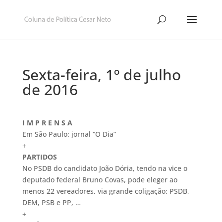
Sexta-feira, 1º de julho
de 2016
I M P R E N S A
Em São Paulo: jornal “O Dia”
+
PARTIDOS
No PSDB do candidato João Dória, tendo na vice o
deputado federal Bruno Covas, pode eleger ao
menos 22 vereadores, via grande coligação: PSDB,
DEM, PSB e PP, …
+