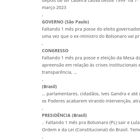
depois de ter cadeira cativa desde 1999 na 1ª 
março 2023
.
GOVERNO (São Paulo)
Faltando 1 mês pra posse do eleito governador
uma vez que o ex-ministro do Bolsonaro vai p
.
CONGRESSO
Faltando 1 mês pra posse e eleição da Mesa 
apreensão em relação às crises institucionai
transparência, …
.
(Brasil)
… parlamentares, cidadãos, Ives Gandra e até
os Poderes acabarem virando intervenção, atr
.
PRESIDÊNCIA (Brasil)
.. Faltando 1 mês pra Bolsonaro (PL) sair e Lul
Ordem e da Lei (Constitucional) do Brasil. Te
.