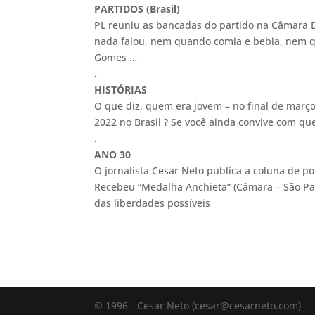
PARTIDOS (Brasil)
PL reuniu as bancadas do partido na Câmara 
nada falou, nem quando comia e bebia, nem qua
Gomes …
.
HISTÓRIAS
O que diz, quem era jovem – no final de março
2022 no Brasil ? Se você ainda convive com que
.
ANO 30
O jornalista Cesar Neto publica a coluna de pol
Recebeu
“
Medalha Anchieta” (Câmara – São Pau
das liberdades possíveis
© 1996 - Cesar Neto (cesar@cesarneto.com)