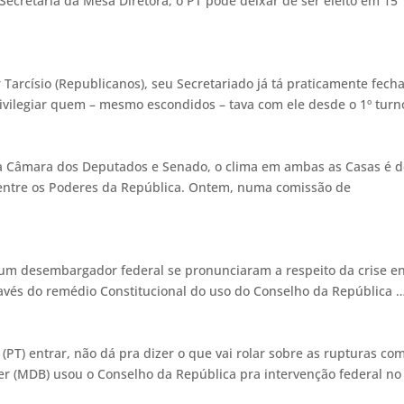
Secretaria da Mesa Diretora, o PT pode deixar de ser eleito em 15
 Tarcísio (Republicanos), seu Secretariado já tá praticamente fech
rivilegiar quem – mesmo escondidos – tava com ele desde o 1º turn
da Câmara dos Deputados e Senado, o clima em ambas as Casas é 
s entre os Poderes da República. Ontem, numa comissão de
 um desembargador federal se pronunciaram a respeito da crise e
avés do remédio Constitucional do uso do Conselho da República 
a (PT) entrar, não dá pra dizer o que vai rolar sobre as rupturas co
mer (MDB) usou o Conselho da República pra intervenção federal no