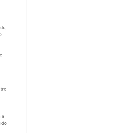
ado,
o
de
ntre
…
m a
 Rio