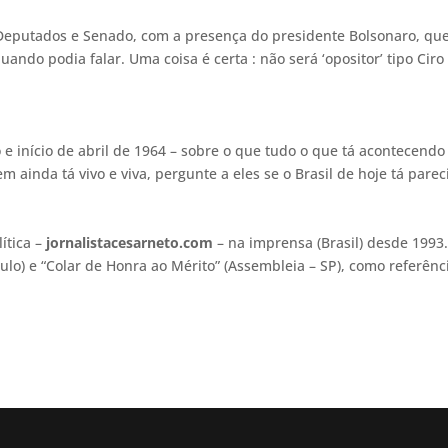
Deputados e Senado, com a presença do presidente Bolsonaro, qu
ndo podia falar. Uma coisa é certa : não será ‘opositor’ tipo Ciro
 e início de abril de 1964 – sobre o que tudo o que tá acontecend
m ainda tá vivo e viva, pergunte a eles se o Brasil de hoje tá parec
ítica –
jornalistacesarneto.com
–
na imprensa (Brasil) desde 1993
lo) e “Colar de Honra ao Mérito” (Assembleia – SP), como referênc