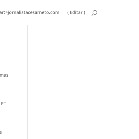
ar@jornalistacesarneto.com
( Editar )
umas
o PT
e