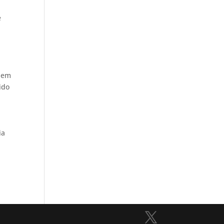
e
o em
ido
.
ia