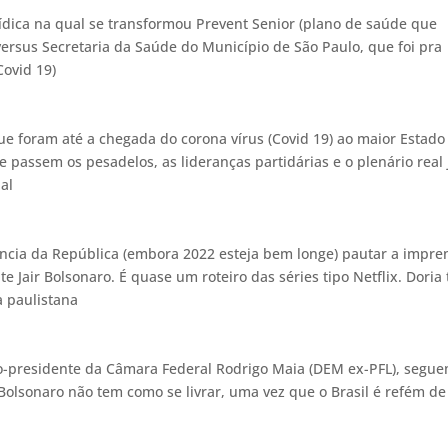
dica na qual se transformou Prevent Senior (plano de saúde que
versus Secretaria da Saúde do Município de São Paulo, que foi pra
Covid 19)
e foram até a chegada do corona vírus (Covid 19) ao maior Estado
 passem os pesadelos, as lideranças partidárias e o plenário real 
nal
dência da República (embora 2022 esteja bem longe) pautar a impre
e Jair Bolsonaro. É quase um roteiro das séries tipo Netflix. Doria
a paulistana
o-presidente da Câmara Federal Rodrigo Maia (DEM ex-PFL), segu
Bolsonaro não tem como se livrar, uma vez que o Brasil é refém de
s