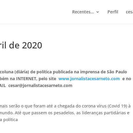
Recentes…
Perfil
ces
ril de 2020
luna (diária) de política publicada na imprensa de São Paulo
ambém na INTERNET, pelo site
www.jornalistacesarneto.com
e no
IL cesar@jornalistacesarneto.com
ais serão o que foram até a chegada do corona vírus (Covid 19) à
mundo. Até que passem os pesadelos, as lideranças partidárias e
a política