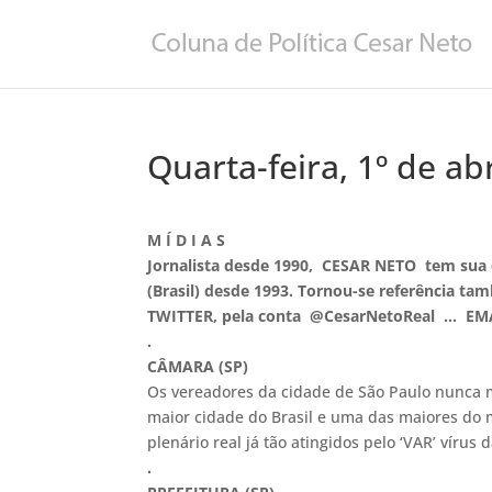
Quarta-feira, 1º de ab
M Í D I A S
Jornalista desde 1990,
CESAR NETO tem sua co
(Brasil) desde 1993. Tornou-se referência t
TWITTER, pela conta @CesarNetoReal … EMA
.
CÂMARA (SP)
Os vereadores da cidade de São Paulo nunca m
maior cidade do Brasil e uma das maiores do 
plenário real já tão atingidos pelo ‘VAR’ vírus d
.