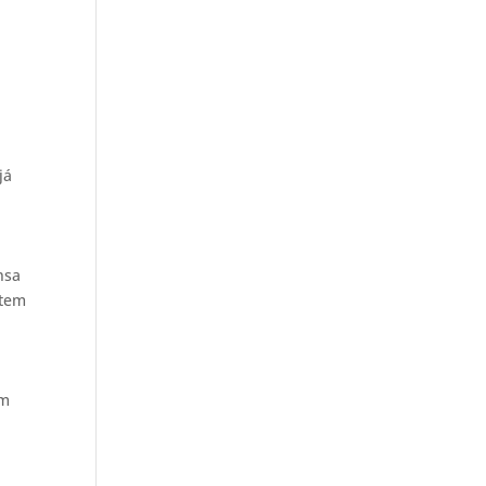
já
nsa
 tem
em