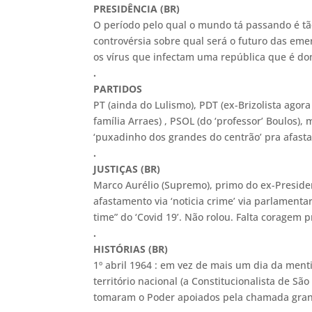
PRESIDÊNCIA (BR)
O período pelo qual o mundo tá passando é tã
controvérsia sobre qual será o futuro das eme
os vírus que infectam uma república que é do
.
PARTIDOS
PT (ainda do Lulismo), PDT (ex-Brizolista agor
família Arraes) , PSOL (do ‘professor’ Boulos)
‘puxadinho dos grandes do centrão’ pra afast
.
JUSTIÇAS (BR)
Marco Aurélio (Supremo), primo do ex-Preside
afastamento via ‘noticia crime’ via parlamentar
time” do ‘Covid 19’. Não rolou. Falta coragem
.
HISTÓRIAS (BR)
1º abril 1964 : em vez de mais um dia da menti
território nacional (a Constitucionalista de S
tomaram o Poder apoiados pela chamada gra