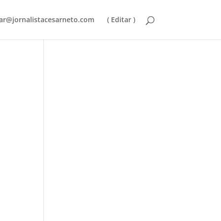
ar@jornalistacesarneto.com
( Editar )