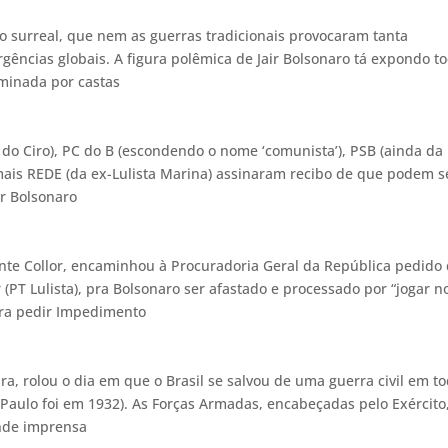
o surreal, que nem as guerras tradicionais provocaram tanta
rgências globais. A figura polêmica de Jair Bolsonaro tá expondo t
minada por castas
a do Ciro), PC do B (escondendo o nome ‘comunista’), PSB (ainda da
, mais REDE (da ex-Lulista Marina) assinaram recibo de que podem s
ar Bolsonaro
nte Collor, encaminhou à Procuradoria Geral da República pedido
 (PT Lulista), pra Bolsonaro ser afastado e processado por “jogar n
 pra pedir Impedimento
ra, rolou o dia em que o Brasil se salvou de uma guerra civil em t
ão Paulo foi em 1932). As Forças Armadas, encabeçadas pelo Exército
nde imprensa