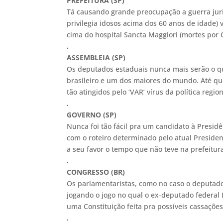
PREFEITURA (SP)
Tá causando grande preocupação a guerra jurí
privilegia idosos acima dos 60 anos de idade) 
cima do hospital Sancta Maggiori (mortes por 
.
ASSEMBLEIA (SP)
Os deputados estaduais nunca mais serão o qu
brasileiro e um dos maiores do mundo. Até que
tão atingidos pelo ‘VAR’ vírus da política regio
.
GOVERNO (SP)
Nunca foi tão fácil pra um candidato à Presi
com o roteiro determinado pelo atual President
a seu favor o tempo que não teve na prefeitur
.
CONGRESSO (BR)
Os parlamentaristas, como no caso o deputad
jogando o jogo no qual o ex-deputado federal 
uma Constituição feita pra possíveis cassaçõe
.