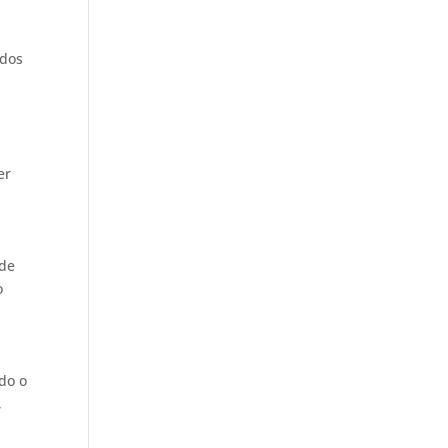
odos
er
 de
o
odo o
,